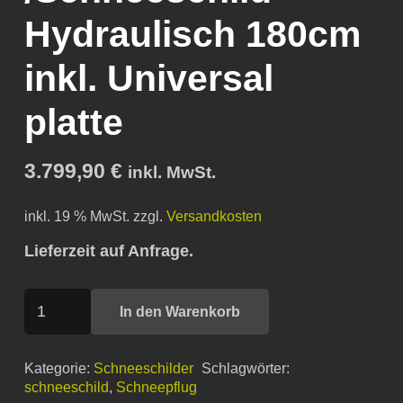
Hydraulisch 180cm
inkl. Universal
platte
3.799,90
€
inkl. MwSt.
inkl. 19 % MwSt.
zzgl.
Versandkosten
Lieferzeit auf Anfrage.
V
In den Warenkorb
pflug
/Schneeschild
Kategorie:
Schneeschilder
Schlagwörter:
Hydraulisch
schneeschild
,
Schneepflug