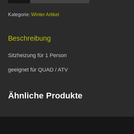
(rund)
Zwei
Kategorie:
Winter Artikel
Stufen
12V
Menge
Beschreibung
Sitzheizung für 1 Person
geeignet für QUAD / ATV
Ähnliche Produkte