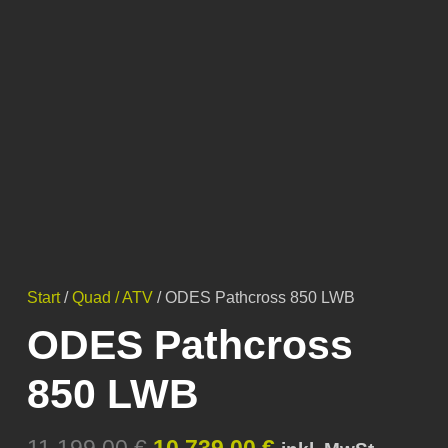
Start
/
Quad / ATV
/ ODES Pathcross 850 LWB
ODES Pathcross
850 LWB
Ursprünglicher
Aktueller
11.199,00
€
10.739,00
€