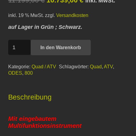
inkl. MwSt.
Preis
Preis
inkl. 19 % MwSt.
zzgl.
Versandkosten
war:
ist:
11.199,00 €
10.739,00 €.
auf Lager in Grün ; Schwarz.
ODES
In den Warenkorb
Pathcross
850
Kategorie:
Quad / ATV
Schlagwörter:
Quad
,
ATV
,
LWB
ODES
,
800
Menge
Beschreibung
Mit eingebautem
Multifunktionsinstrument