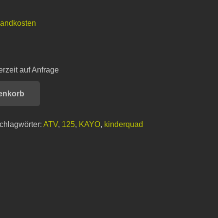
sandkosten
erzeit auf Anfrage
enkorb
chlagwörter:
ATV
,
125
,
KAYO
,
kinderquad