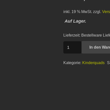
inkl. 19 % MwSt.
zzgl.
Ver
Auf Lager.
Lieferzeit:
Bestellware Lief
KAYO
In den War
ATV
mini
Kategorie:
Kinderquads
S
125
4T
Menge