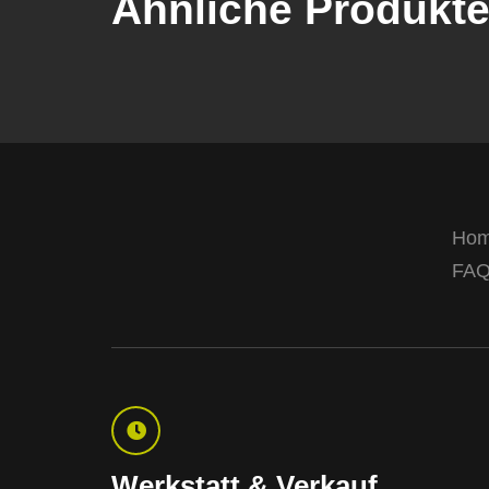
Ähnliche Produkt
Ho
FA
Werkstatt & Verkauf